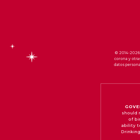
© 2014-2026 S
corona y otra
datos persona
GOVE
should 
of b
ability
Drinking