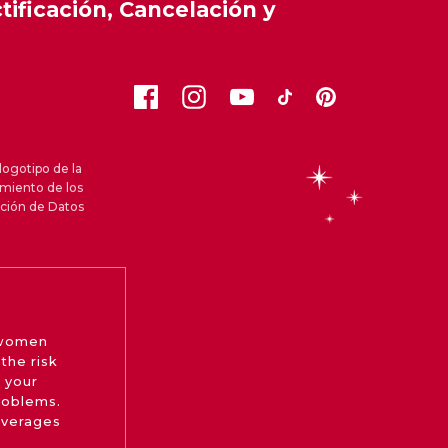
ificación, Cancelación y
logotipo de la
amiento de los
cción de Datos
 women
the risk
 your
roblems.
beverages