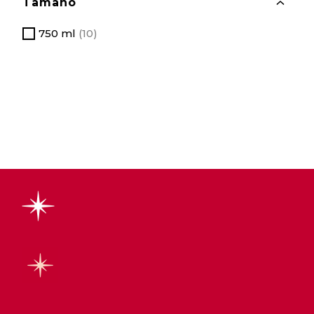
Tamaño
T
O
G
750 ml
(10)
G
L
E
T
Y
P
E