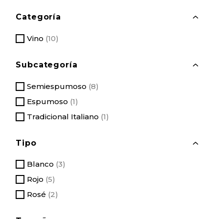
Categoría
T
O
G
Vino
(10)
G
L
E
T
Subcategoría
T
Y
O
P
G
E
Semiespumoso
(8)
G
L
Espumoso
(1)
E
S
U
Tradicional Italiano
(1)
B
C
A
Tipo
T
T
E
O
G
G
O
Blanco
(3)
G
R
L
Y
Rojo
(5)
E
T
Y
Rosé
(2)
P
E