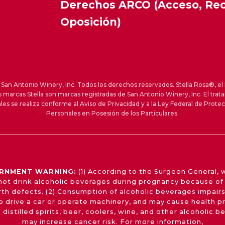
Derechos ARCO (Acceso, Rect
Oposición)
an Antonio Winery, Inc. Todos los derechos reservados. Stella Rosa®, el 
s marcas Stella son marcas registradas de San Antonio Winery, Inc. El trat
les se realiza conforme al Aviso de Privacidad y a la Ley Federal de Prote
Personales en Posesión de los Particulares.
RNMENT WARNING:
(1) According to the Surgeon General,
not drink alcoholic beverages during pregnancy because of 
irth defects. (2) Consumption of alcoholic beverages impairs
 to drive a car or operate machinery, and may cause health p
 distilled spirits, beer, coolers, wine, and other alcoholic 
may increase cancer risk. For more information,