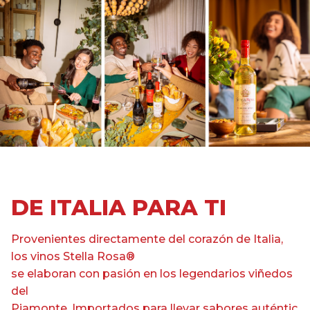
DE ITALIA PARA TI
Provenientes
directamente
del
corazón
de Italia,
los vinos Stella Rosa®
se
elaboran
con
pasión
en
los
legendarios
viñedos
del
Piamonte.
Importados
para
llevar
sabores
auténtic