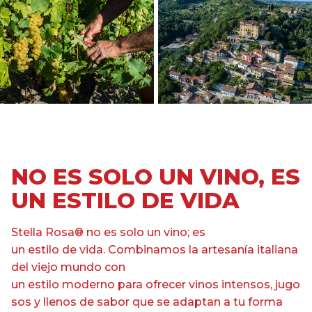
NO ES SOLO UN VINO, ES
UN ESTILO DE VIDA
Stella Rosa® no es solo un vino; es
un estilo de vida. Combinamos la artesanía italiana
del viejo mundo con
un estilo moderno para ofrecer vinos intensos, jugo
sos y llenos de sabor que se adaptan a tu forma