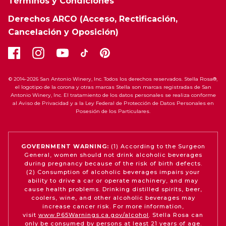
Términos y Condiciones
Derechos ARCO (Acceso, Rectificación,
Cancelación y Oposición)
© 2014-2026 San Antonio Winery, Inc. Todos los derechos reservados. Stella Rosa®,
el logotipo de la corona y otras marcas Stella son marcas registradas de San
Antonio Winery, Inc. El tratamiento de los datos personales se realiza conforme
al Aviso de Privacidad y a la Ley Federal de Protección de Datos Personales en
Posesión de los Particulares.
GOVERNMENT WARNING:
(1) According to the Surgeon
General, women should not drink alcoholic beverages
during pregnancy because of the risk of birth defects.
(2) Consumption of alcoholic beverages impairs your
ability to drive a car or operate machinery, and may
cause health problems. Drinking distilled spirits, beer,
coolers, wine, and other alcoholic beverages may
increase cancer risk. For more information,
visit
www.P65Warnings.ca.gov/alcohol
. Stella Rosa can
only be consumed by persons at least 21 years of age.