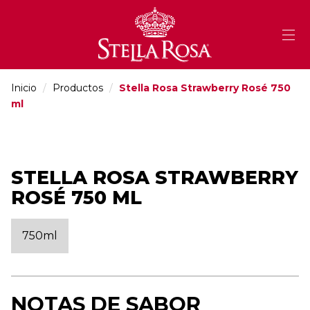
Skip
to
Content
Inicio
/
Productos
/
Stella Rosa Strawberry Rosé 750
ml
STELLA ROSA STRAWBERRY
ROSÉ 750 ML
750ml
NOTAS DE SABOR