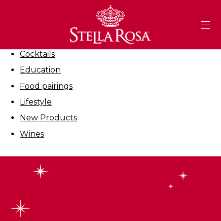
Skip
to
Filter By:
Content
All
Cocktails
Education
Food pairings
Lifestyle
New Products
Wines