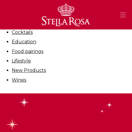
Skip
to
Filter By:
Content
All
Cocktails
Education
Food pairings
Lifestyle
New Products
Wines