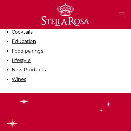
Skip
to
Filter By:
Content
All
Cocktails
Education
Food pairings
Lifestyle
New Products
Wines