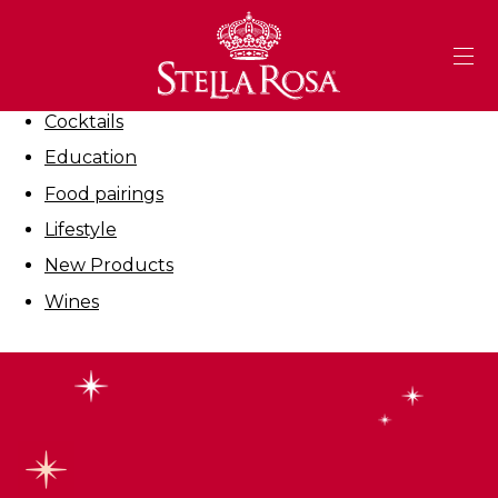
Skip
to
Filter By:
Content
All
Cocktails
Education
Food pairings
Lifestyle
New Products
Wines