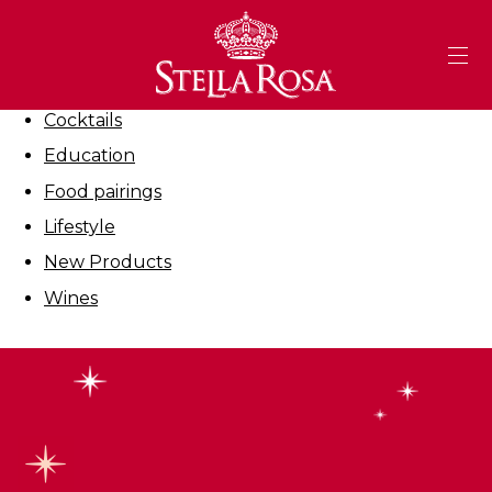
Skip
to
Filter By:
Content
All
Cocktails
Education
Food pairings
Lifestyle
New Products
Wines