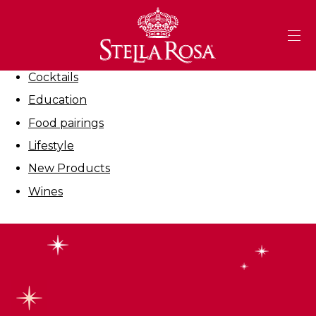
Skip
to
Filter By:
Content
All
Cocktails
Education
Food pairings
Lifestyle
New Products
Wines